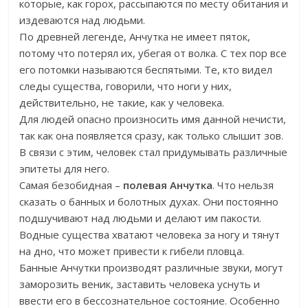
которые, как горох, рассыпаются по месту обитания и
издеваются над людьми.
По древней легенде, Анчутка не имеет пяток,
потому что потерял их, убегая от волка. С тех пор все
его потомки называются беспятыми. Те, кто видел
следы существа, говорили, что ноги у них,
действительно, не такие, как у человека.
Для людей опасно произносить имя данной нечисти,
так как она появляется сразу, как только слышит зов.
В связи с этим, человек стал придумывать различные
эпитеты для него.
Самая безобидная –
полевая Анчутка
. Что нельзя
сказать о банных и болотных духах. Они постоянно
подшучивают над людьми и делают им пакости.
Водные существа хватают человека за ногу и тянут
на дно, что может привести к гибели пловца.
Банные Анчутки производят различные звуки, могут
заморозить веник, заставить человека уснуть и
ввести его в бессознательное состояние. Особенно