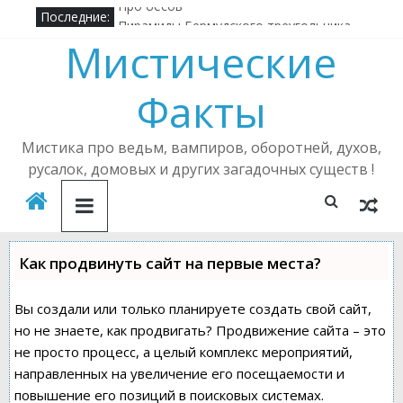
Последние:
Про бесов
Пирамиды Бермудского треугольника
Мистические
Алена Полынь — легендарная ведьма
Кричащий лес
Факты
Где в России можно встретить русалку?
Подселенный бес
Мистика про ведьм, вампиров, оборотней, духов,
русалок, домовых и других загадочных существ !
Как продвинуть сайт на первые места?
Вы создали или только планируете создать свой сайт,
но не знаете, как продвигать? Продвижение сайта – это
не просто процесс, а целый комплекс мероприятий,
направленных на увеличение его посещаемости и
повышение его позиций в поисковых системах.