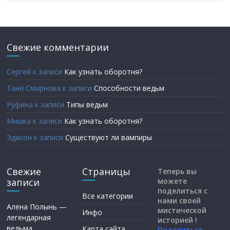
Свежие комментарии
Сергей
к записи
Как узнать оборотня?
Таня Смирнова
к записи
Способности ведьм
Руфина
к записи
Типы ведьм
Мишка
к записи
Как узнать оборотня?
Эдисон
к записи
Существуют ли вампиры
Свежие
Страницы
Теперь вы
записи
можете
поделиться с
Все категории
нами своей
Алена Полынь —
мистической
Инфо
легендарная
историей !
ведьма
Карта сайта
Поделиться