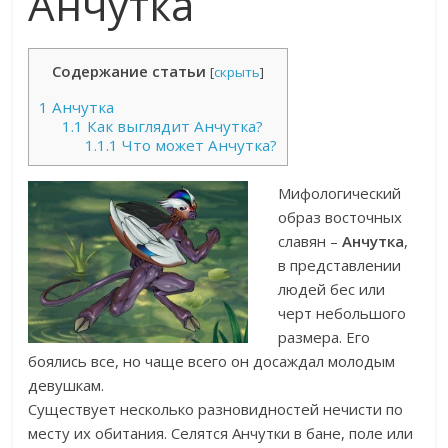
Анчутка
Содержание статьи
[
скрыть
]
1
Анчутка
1.1
Как выглядит Анчутка?
1.1.1
Что может Анчутка?
Мифологический
образ восточных
славян –
Анчутка
,
в представлении
людей бес или
черт небольшого
размера. Его
боялись все, но чаще всего он досаждал молодым
девушкам.
Существует несколько разновидностей нечисти по
месту их обитания. Селятся Анчутки в бане, поле или