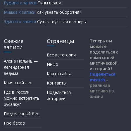
Руфина
к записи
Типы ведьм
Мишка
к записи
Как узнать оборотня?
Эдисон
к записи
Существуют ли вампиры
Свежие
Страницы
Теперь вы
записи
можете
поделиться с
Все категории
нами своей
Алена Полынь —
мистической
Инфо
легендарная
историей !
ведьма
Карта сайта
Поделиться
mistich
-
Кричащий лес
Контакты
реальная
мистика из
Где в России
Поделиться
жизни
можно встретить
историей
русалку?
Подселенный бес
Про бесов