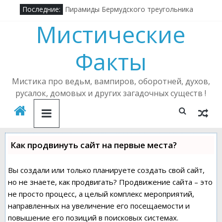
Про бесов
Последние:
Пирамиды Бермудского треугольника
Мистические
Алена Полынь — легендарная ведьма
Кричащий лес
Где в России можно встретить русалку?
Факты
Подселенный бес
Мистика про ведьм, вампиров, оборотней, духов,
русалок, домовых и других загадочных существ !
Как продвинуть сайт на первые места?
Вы создали или только планируете создать свой сайт,
но не знаете, как продвигать? Продвижение сайта – это
не просто процесс, а целый комплекс мероприятий,
направленных на увеличение его посещаемости и
повышение его позиций в поисковых системах.