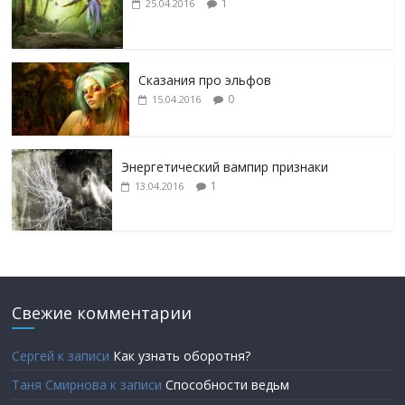
1
25.04.2016
Сказания про эльфов
0
15.04.2016
Энергетический вампир признаки
1
13.04.2016
Свежие комментарии
Сергей
к записи
Как узнать оборотня?
Таня Смирнова
к записи
Способности ведьм