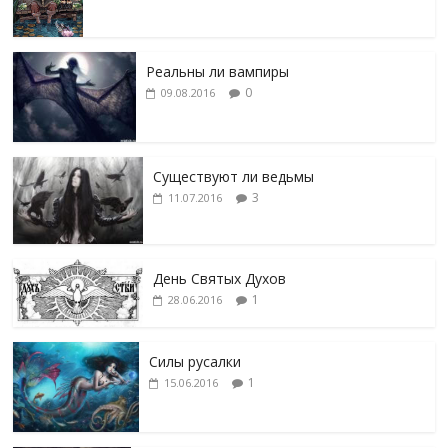
Реальны ли вампиры
0
09.08.2016
Существуют ли ведьмы
3
11.07.2016
День Святых Духов
1
28.06.2016
Силы русалки
1
15.06.2016