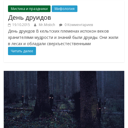
Мистика и праздники
Мифология
День друидов
19.10.2015
Mr.Mistich
0 Комментариев
День друидов В кельтских племенах испокон веков
хранителями мудрости и знаний были друиды. Они жили
в лесах и обладали сверхъестественными
Читать далее