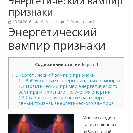
Энергетический вампир
признаки
13.04.2016
Mr.Mistich
1 Комментарий
Энергетический
вампир признаки
Содержание статьи
[
скрыть
]
1
Энергетический вампир признаки
1.1
Заблуждение о энергетических вампирах
1.2
Практический пример энергетического
вампира и признаки получения энергии
1.3
Слабое состояние после разговора –
явный признак энергетического вампира
Многие люди в
силу различных
заблуждений