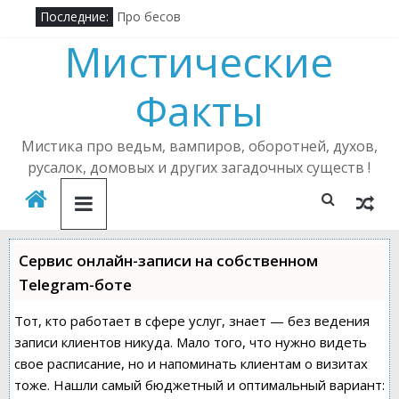
Последние:
Про бесов
Пирамиды Бермудского треугольника
Мистические
Алена Полынь — легендарная ведьма
Кричащий лес
Факты
Где в России можно встретить русалку?
Подселенный бес
Мистика про ведьм, вампиров, оборотней, духов,
русалок, домовых и других загадочных существ !
Сервис онлайн-записи на собственном
Telegram-боте
Тот, кто работает в сфере услуг, знает — без ведения
записи клиентов никуда. Мало того, что нужно видеть
свое расписание, но и напоминать клиентам о визитах
тоже. Нашли самый бюджетный и оптимальный вариант: