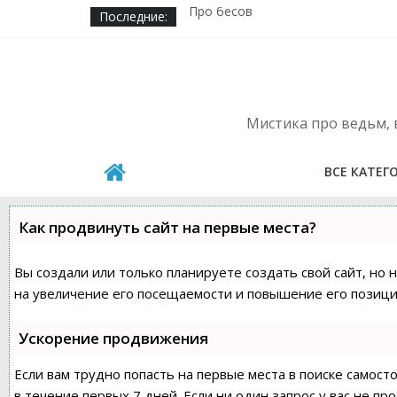
Последние:
Про бесов
Пирамиды Бермудского треуголь
Алена Полынь — легендарная ве
Кричащий лес
Где в России можно встретить ру
Подселенный бес
Мистика про ведьм, в
ВСЕ КАТЕГ
Как продвинуть сайт на первые места?
Вы создали или только планируете создать свой сайт, но 
на увеличение его посещаемости и повышение его позиций
Ускорение продвижения
Если вам трудно попасть на первые места в поиске самос
в течение первых 7 дней. Если ни один запрос у вас не пр