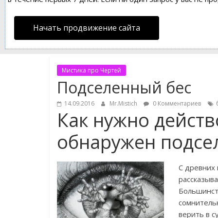
Начать продвижение сайта
Мистика про Чертей
Подселенный бес
14.09.2016
Mr.Mistich
0 Комментариев
Как нужно действ
обнаружен подсе
С древних 
рассказыв
Большинст
сомнительн
верить в 