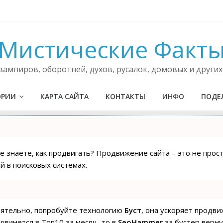
ника
дьма
Мистические Факт
салку?
ампиров, оборотней, духов, русалок, домовых и других
ОРИИ
КАРТА САЙТА
КОНТАКТЫ
ИНФО
ПОДЕ
не знаете, как продвигать? Продвижение сайта – это не про
 в поисковых системах.
тоятельно, попробуйте технологию
Буст
, она ускоряет продв
одвинется в Топ10 за месяц, то в
SeoHammer
за бустер
верну