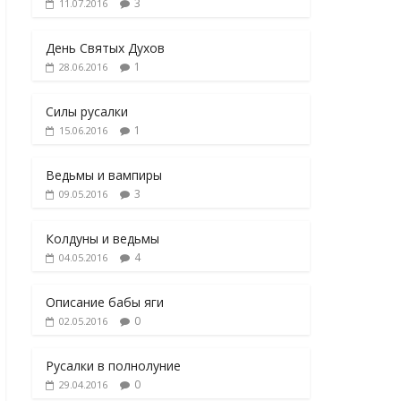
3
11.07.2016
День Святых Духов
1
28.06.2016
Силы русалки
1
15.06.2016
Ведьмы и вампиры
3
09.05.2016
Колдуны и ведьмы
4
04.05.2016
Описание бабы яги
0
02.05.2016
Русалки в полнолуние
0
29.04.2016