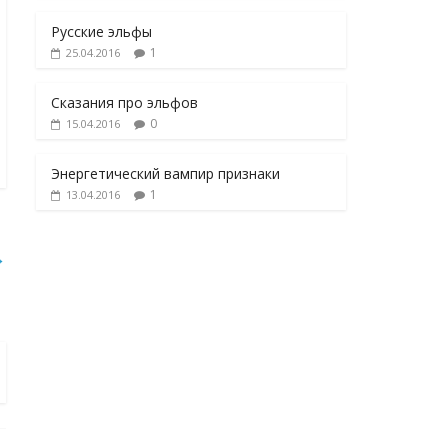
Русские эльфы
1
25.04.2016
Сказания про эльфов
0
15.04.2016
Энергетический вампир признаки
1
13.04.2016
→