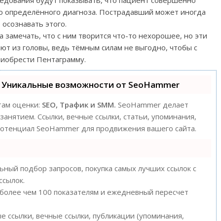
едования будут показывать, что пациент совершенно
-то определённого диагноза. Пострадавший может иногда
 осознавать этого.
 замечать, что с ним творится что-то нехорошее, но эти
ют из головы, ведь тёмным силам не выгодно, чтобы с
риобрести Пентаграмму.
 Уникальные возможности от SeoHammer
там оценки:
SEO, Трафик и SMM.
SeoHammer делает
анятием. Ссылки, вечные ссылки, статьи, упоминания,
 потенциал SeoHammer для продвижения вашего сайта.
ный подбор запросов, покупка самых лучших ссылок с
ссылок.
 более чем 100 показателям и ежедневный пересчет
 ссылки, вечные ссылки, публикации (упоминания,