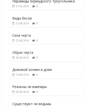
Пирамиды Бермудского треугольника
0
07.09.2016
Виды бесов
0
31.08.2016
Сила черта
0
23.08.2016
Образ черта
0
20.08.2016
Домовой хозяин в доме
2
15.08.2016
Реальны ли вампиры
0
09.08.2016
Существуют ли ведьмы