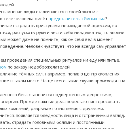
 людей.
нь многие люди сталкиваются в своей жизни с
 в теле человека живёт
представитель тёмных сил
?
чинает страдать приступами неожиданной агрессии, во
ся, распускать руки и вести себя неадекватно, то вполне
ый может даже не помнить, как он себя вёл в момент
 поведение. Человек чувствует, что не всегда сам управляет
тём проведения специальных ритуалов ни еду или питьё.
ном
по заказу недоброжелателей.
влияние тёмных сил, например, попав в центр скопления
ние в таком месте. Чаще всего такие случаи происходят на
еленного беса становится подверженным депрессиям,
 энергии. Прежде важные дела перестают интересовать
ёлых компаний, разрывает отношения с друзьями.
ться: появляется бледность лица и отстранённый взгляд.
вать, страдать головными болями и постоянными