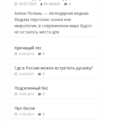
09.07.2020
Mr.Mistich
0
Алена Полынь — легендарная ведьма.
Ведьма персонаж сказки или
мифологии, в современном мире будто
не осталось места для
Кричащий лес
0
26.04.2019
Где в России можно встретить русалку?
0
24.04.2019
Подселенный бес
0
14.09.2016
Про бесов
0
11.09.2016