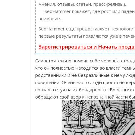
мнения, отзывы, статьи, пресс-релизы).
— SeoHammer покажет, где рост или падени
внимание.
SeoHammer еще предоставляет технолог
первые результаты появляются уже в течен
Зарегистрироваться и Начать прод
Самостоятельно помочь себе человек, стра
что он полностью находится во власти тёмны
родственники и не безразличные к нему лю
поведении. Очень часто люди просто не вер
врачам, сетуя на их бездарность. Во многих
обращают свой взор к непознанной части бы