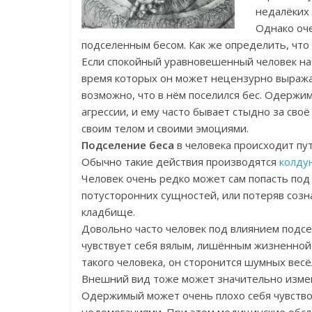
недалёких
Однако оче
подселенным бесом. Как же определить, что
Если спокойный уравновешенный человек на
время которых он может нецензурно выражать
возможно, что в нём поселился бес. Одержим
агрессии, и ему часто бывает стыдно за своё
своим телом и своими эмоциями.
Подселение беса
в человека происходит пу
Обычно такие действия производятся
колду
Человек очень редко может сам попасть под 
потусторонних сущностей, или потеряв созна
кладбище.
Довольно часто человек под влиянием подс
чувствует себя вялым, лишённым жизненной
такого человека, он сторонится шумных вес
Внешний вид тоже может значительно измени
Одержимый может очень плохо себя чувство