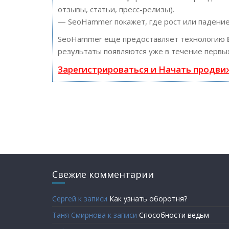
отзывы, статьи, пресс-релизы).
— SeoHammer покажет, где рост или падение,
SeoHammer еще предоставляет технологию
результаты появляются уже в течение первых
Зарегистрироваться и Начать продви
Свежие комментарии
Сергей
к записи
Как узнать оборотня?
Таня Смирнова
к записи
Способности ведьм