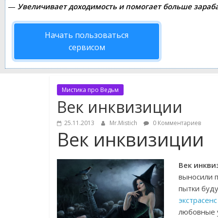
—
Увеличивает доходимость и помогает больше зараб
Начать пользоваться
сервисом
Мистика про Ведьм
Век инквизиции
25.11.2013
Mr.Mistich
0 Комментариев
Век инквизиции
Век инкви
выносили п
пытки буду
экстрасенс
любовные 