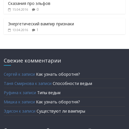
Сказания про эльфов
0
15.04.2016
Энергетический вампир признаки
1
13.04.2016
Свежие комментарии
Сергей
к записи
Как узнать оборотня?
Таня Смирнова
к записи
Способности ведьм
Руфина
к записи
Типы ведьм
Мишка
к записи
Как узнать оборотня?
Эдисон
к записи
Существуют ли вампиры