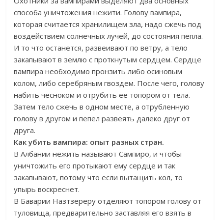
Охотники за вампирами выделяют два основных
способа уничтожения нежити. Голову вампира,
которая считается хранилищем зла, надо сжечь под
воздействием солнечных лучей, до состояния пепла.
И то что останется, развеивают по ветру, а тело
закапывают в землю с проткнутым сердцем. Сердце
вампира необходимо пронзить либо осиновым
колом, либо серебряным гвоздем. После чего, голову
набить чесноком и отрубить ее топором от тела.
Затем тело сжечь в одном месте, а отрубленную
голову в другом и пепел развеять далеко друг от
друга.
Как убить вампира: опыт разных стран.
В Албании нежить называют Сампиро, и чтобы
уничтожить его протыкают ему сердце и так
закапывают, потому что если вытащить кол, то
упырь воскреснет.
В Баварии Назтзереру отделяют топором голову от
туловища, предварительно заставляя его взять в