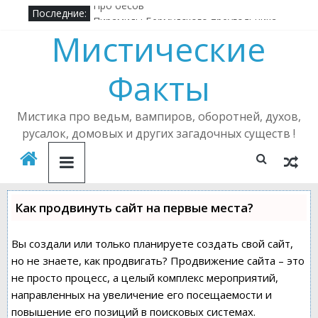
Последние:
Про бесов
Пирамиды Бермудского треугольника
Мистические
Алена Полынь — легендарная ведьма
Кричащий лес
Факты
Где в России можно встретить русалку?
Подселенный бес
Мистика про ведьм, вампиров, оборотней, духов,
русалок, домовых и других загадочных существ !
Как продвинуть сайт на первые места?
Вы создали или только планируете создать свой сайт,
но не знаете, как продвигать? Продвижение сайта – это
не просто процесс, а целый комплекс мероприятий,
направленных на увеличение его посещаемости и
повышение его позиций в поисковых системах.