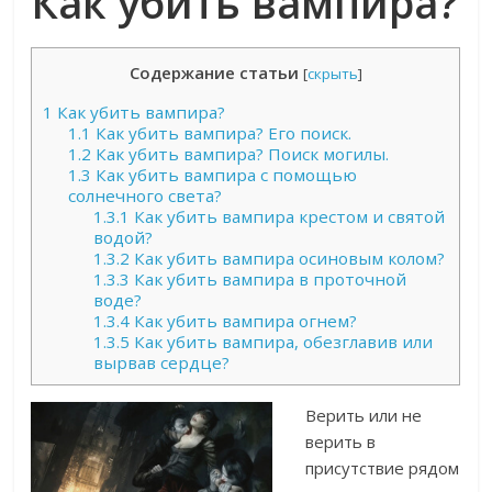
Как убить вампира?
Содержание статьи
[
скрыть
]
1
Как убить вампира?
1.1
Как убить вампира? Его поиск.
1.2
Как убить вампира? Поиск могилы.
1.3
Как убить вампира с помощью
солнечного света?
1.3.1
Как убить вампира крестом и святой
водой?
1.3.2
Как убить вампира осиновым колом?
1.3.3
Как убить вампира в проточной
воде?
1.3.4
Как убить вампира огнем?
1.3.5
Как убить вампира, обезглавив или
вырвав сердце?
Верить или не
верить в
присутствие рядом