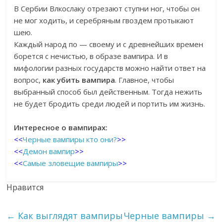
В Сербии Влкослаку отрезают ступни ног, чтобы он
не мог ходить, и серебряным гвоздем протыкают
шею.
Каждый народ по — своему и с древнейших времен
борется с нечистью, в образе вампира. И в
мифологии разных государств можно найти ответ на
вопрос,
как убить вампира
. Главное, чтобы
выбранный способ был действенным. Тогда нежить
не будет бродить среди людей и портить им жизнь.
Интересное о вампирах:
<<
Черные вампиры кто они?
>>
<<
Демон вампир
>>
<<
Самые зловещие вампиры
>>
Нравится
←
Как выглядят вампиры
Черные вампиры
→