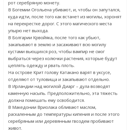
рот серебряную монету.
В Богемии Огольена убивают, и, чтобы он запутался,
куда идти, после того как встанет из могилы, хоронят
на перекрестке дорог. С этого магического места
упырю нет выхода.
В Болгарии Крвойяка, после того как убьют,
закапывают в землю и засаживают всю могилу
кустами вьющихся роз, чтобы вампир не смог
выбраться через колючки растения, которые будут
цеплять одежду и рвать плоть.
На острове Крит голову Катакано варят в уксусе,
отделяют от туловища и закапывают отдельно.
В Ирландии над могилой Диарг – дула возводят
каменную насыпь. Предположительно, эта тяжесть
должна помешать ему освободится.
В Македонии Вриолака обливают маслом,
раскаленным до температуры кипения и после этого
серебряным или деревянным гвоздем пробивают
живот.