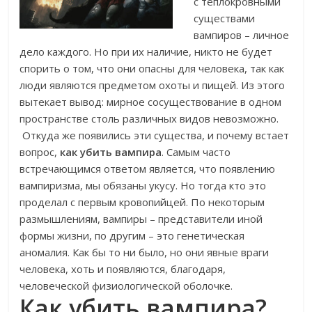
с теплокровными
существами
вампиров – личное
дело каждого. Но при их наличие, никто не будет
спорить о том, что они опасны для человека, так как
люди являются предметом охоты и пищей. Из этого
вытекает вывод: мирное сосуществование в одном
пространстве столь различных видов невозможно.
Откуда же появились эти существа, и почему встает
вопрос,
как убить вампира
. Самым часто
встречающимся ответом является, что появлению
вампиризма
, мы обязаны укусу. Но тогда кто это
проделал с первым кровопийцей. По некоторым
размышлениям, вампиры – представители иной
формы жизни, по другим – это генетическая
аномалия. Как бы то ни было, но они явные враги
человека, хоть и появляются, благодаря,
человеческой физиологической оболочке.
Как убить вампира?