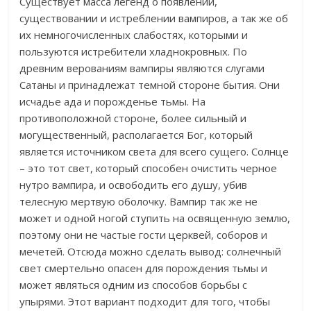
Существует масса легенд о появлении,
существовании и истреблении вампиров, а так же об
их немногочисленных слабостях, которыми и
пользуются истребители хладнокровных. По
древним верованиям вампиры являются слугами
Сатаны и принадлежат темной стороне бытия. Они
исчадье ада и порожденье тьмы. На
противоположной стороне, более сильный и
могущественный, располагается Бог, который
является источником света для всего сущего. Солнце
– это тот свет, который способен очистить черное
нутро вампира, и освободить его душу, убив
телесную мертвую оболочку. Вампир так же не
может и одной ногой ступить на освященную землю,
поэтому они не частые гости церквей, соборов и
мечетей. Отсюда можно сделать вывод: солнечный
свет смертельно опасен для порождения тьмы и
может являться одним из способов борьбы с
упырями. Этот вариант подходит для того, чтобы