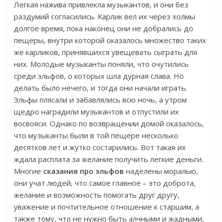
Легкая нажива привлекла музыкантов, и они без
раздумий согласились. Карлик вел их через холмы
долгое время, пока наконец они не добрались до
пещеры, внутри которой оказалось множество таких
же карликов, принявшихся увещевать сыграть для
них. Молодые музыканты поняли, что очутились
среди эльфов, о которых шла дурная слава. Но
делать было нечего, и тогда они начали играть.
Эльфы плясали и забавлялись всю ночь, а утром
щедро наградили музыкантов и отпустили их
восвояси. Однако по возвращении домой оказалось,
что музыканты были в той пещере несколько
десятков лет и жутко состарились. Вот такая их
ждала расплата за желание получить легкие деньги.
Многие
сказания про эльфов
наделены моралью,
они учат людей, что самое главное – это доброта,
желание и возможность помогать друг другу,
уважение и почтительное отношение к старшим, а
также тому, что не нужно быть алчными и жадными,