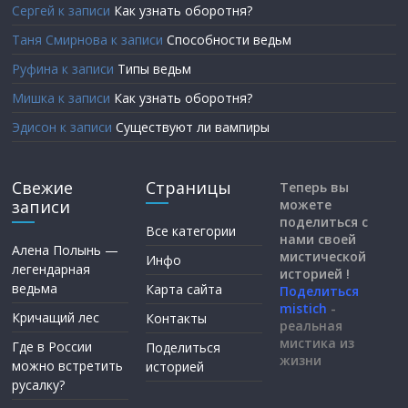
Сергей
к записи
Как узнать оборотня?
Таня Смирнова
к записи
Способности ведьм
Руфина
к записи
Типы ведьм
Мишка
к записи
Как узнать оборотня?
Эдисон
к записи
Существуют ли вампиры
Свежие
Страницы
Теперь вы
записи
можете
поделиться с
Все категории
нами своей
Алена Полынь —
мистической
Инфо
легендарная
историей !
ведьма
Карта сайта
Поделиться
mistich
-
Кричащий лес
Контакты
реальная
мистика из
Где в России
Поделиться
жизни
можно встретить
историей
русалку?