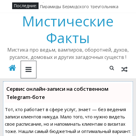
Про бесов
Последние:
Пирамиды Бермудского треугольника
Мистические
Алена Полынь — легендарная ведьма
Кричащий лес
Факты
Где в России можно встретить русалку?
Подселенный бес
Мистика про ведьм, вампиров, оборотней, духов,
русалок, домовых и других загадочных существ !
Сервис онлайн-записи на собственном
Telegram-боте
Тот, кто работает в сфере услуг, знает — без ведения
записи клиентов никуда. Мало того, что нужно видеть
свое расписание, но и напоминать клиентам о визитах
тоже. Нашли самый бюджетный и оптимальный вариант: