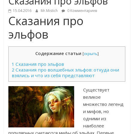
Сказания про эльфов
15.04.2016
Mr.Mistich
0 Комментариев
Сказания про
эльфов
Содержание статьи
[
скрыть
]
1
Сказания про эльфов
2
Сказания про волшебных эльфов: откуда они
взялись и что из себя представляют
Существует
великое
множество легенд
и мифов, но
одними из
наиболее
популярных считаются мифы об эльфах. Первые