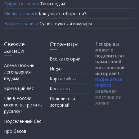
Руфина
к записи
Типы ведьм
Мишка
к записи
Как узнать оборотня?
Эдисон
к записи
Существуют ли вампиры
Свежие
Страницы
Теперь вы
записи
можете
поделиться с
Все категории
нами своей
Алена Полынь —
мистической
Инфо
легендарная
историей !
ведьма
Карта сайта
Поделиться
mistich
-
Кричащий лес
Контакты
реальная
мистика из
Где в России
Поделиться
жизни
можно встретить
историей
русалку?
Подселенный бес
Про бесов