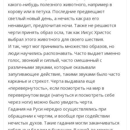
какого-нибудь полезного животного, например в
корову или в петуха. Последние предвещают
светлый новый день, а нечисть как раз его
ненавидит, предпочитая ночи. Также не решаются
черти принять образ осла, так как Иисус Христос
выбрал этого животного для своего шествия.
И так, черт мог принимать множество образов, но
люди научились распознавать. Часто выдает именно
голос, звонкий и сиплый, часто смешанный с
различными звуками, которые оказывали
запугивающее действие, такими звуками было часто
карканье и стрекот. Черта выдавала еще
«перевернутость», если посмотреть на мир в
перевернутом виде (нагнуться и посмотреть себе
через ноги) можно было увидеть черта.
Гадания на Руси нередко осуществлялись при
обращении к чертям, и вообще при содействии
нечистых духов. Такие гадания могли заканчиваться
гибелью и бедами в будущем. В какой-то момент