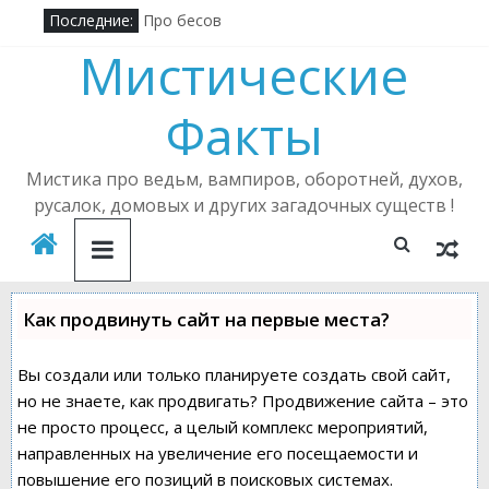
Последние:
Про бесов
Пирамиды Бермудского треугольника
Мистические
Алена Полынь — легендарная ведьма
Кричащий лес
Факты
Где в России можно встретить русалку?
Подселенный бес
Мистика про ведьм, вампиров, оборотней, духов,
русалок, домовых и других загадочных существ !
Как продвинуть сайт на первые места?
Вы создали или только планируете создать свой сайт,
но не знаете, как продвигать? Продвижение сайта – это
не просто процесс, а целый комплекс мероприятий,
направленных на увеличение его посещаемости и
повышение его позиций в поисковых системах.