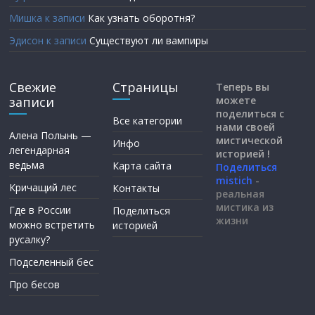
Мишка
к записи
Как узнать оборотня?
Эдисон
к записи
Существуют ли вампиры
Свежие
Страницы
Теперь вы
записи
можете
поделиться с
Все категории
нами своей
Алена Полынь —
мистической
Инфо
легендарная
историей !
ведьма
Карта сайта
Поделиться
mistich
-
Кричащий лес
Контакты
реальная
мистика из
Где в России
Поделиться
жизни
можно встретить
историей
русалку?
Подселенный бес
Про бесов