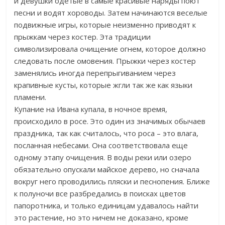
и девушки одетые в самые красивые наряды поют
песни и водят хороводы. Затем начинаются веселые
подвижные игры, которые неизменно приводят к
прыжкам через костер. Эта традиции
символизировала очищение огнем, которое должно
следовать после омовения. Прыжки через костер
заменялись иногда перепрыгиванием через
крапивные кусты, которые жгли так же как языки
пламени.
Купание на Ивана купала, в ночное время,
происходило в росе. Это один из значимых обычаев
праздника, так как считалось, что роса – это влага,
посланная небесами. Она соответствовала еще
одному этапу очищения. В воды реки или озеро
обязательно опускали майское дерево, но сначала
вокруг него проводились пляски и песнопения. Ближе
к полуночи все разбредались в поисках цветов
папоротника, и только единицам удавалось найти
это растение, но это ничем не доказано, кроме