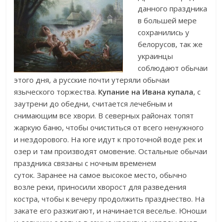
данного праздника
в большей мере
сохранились у
белорусов, так же
украинцы
соблюдают обычаи
этого дня, а русские почти утеряли обычаи
языческого торжества.
Купание на Ивана купала
, с
заутрени до обедни, считается лечебным и
снимающим все хвори. В северных районах топят
жаркую баню, чтобы очиститься от всего ненужного
и нездорового. На юге идут к проточной воде рек и
озер и там производят омовение. Остальные обычаи
праздника связаны с ночным временем
суток.
Заранее на самое высокое место, обычно
возле реки, приносили хворост для разведения
костра, чтобы к вечеру продолжить празднество. На
закате его разжигают, и начинается веселье. Юноши