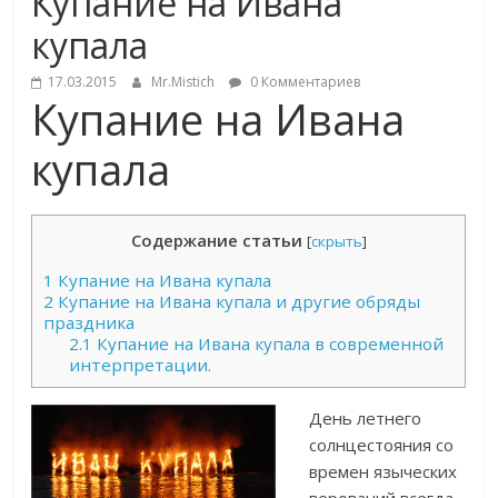
Купание на Ивана
купала
17.03.2015
Mr.Mistich
0 Комментариев
Купание на Ивана
купала
Содержание статьи
[
скрыть
]
1
Купание на Ивана купала
2
Купание на Ивана купала и другие обряды
праздника
2.1
Купание на Ивана купала в современной
интерпретации.
День летнего
солнцестояния со
времен языческих